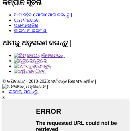
କମ୍ପାନି ସୂଚନା
ଆମ ସହିତ ଯୋଗାଯୋଗ କରନ୍ତୁ |
ଆମ ବିଷୟରେ
ପ୍ରଶ୍ନଗୁଡିକ
କାରଖାନା ଭ୍ରମଣ |
ଆମକୁ ଅନୁସରଣ କରନ୍ତୁ |
ଲିଙ୍କଡଇନ୍ |
ୟୁଟ୍ୟୁବ୍
ଫେସବୁକ୍
ଟ୍ୱିଟର
© କପିରାଇଟ୍ - 2010-2023: ସର୍ବସତ୍ତ୍ Res ସଂରକ୍ଷିତ |
ଇମେଲ୍ ପଠାନ୍ତୁ |
x