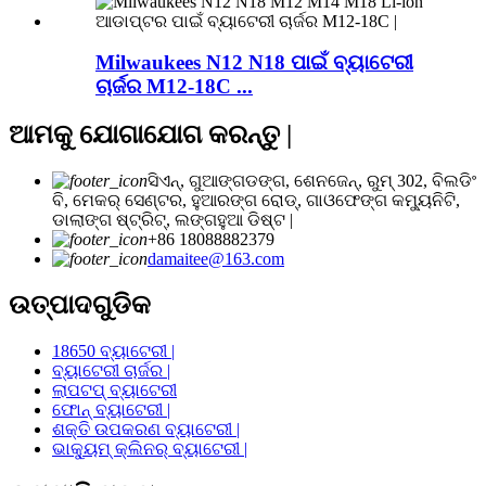
Milwaukees N12 N18 ପାଇଁ ବ୍ୟାଟେରୀ
ଚାର୍ଜର M12-18C ...
ଆମକୁ ଯୋଗାଯୋଗ କରନ୍ତୁ |
ସିଏନ୍, ଗୁଆଙ୍ଗଡଙ୍ଗ, ଶେନଜେନ୍, ରୁମ୍ 302, ବିଲଡିଂ
ବି, ମେକର୍ ସେଣ୍ଟର, ହୁଆରଙ୍ଗ ରୋଡ୍, ଗାଓଫେଙ୍ଗ କମ୍ୟୁନିଟି,
ଡାଲାଙ୍ଗ ଷ୍ଟ୍ରିଟ୍, ଲଙ୍ଗହୁଆ ଡିଷ୍ଟ |
+86 18088882379
damaitee@163.com
ଉତ୍ପାଦଗୁଡିକ
18650 ବ୍ୟାଟେରୀ |
ବ୍ୟାଟେରୀ ଚାର୍ଜର |
ଲାପଟପ୍ ବ୍ୟାଟେରୀ
ଫୋନ୍ ବ୍ୟାଟେରୀ |
ଶକ୍ତି ଉପକରଣ ବ୍ୟାଟେରୀ |
ଭାକ୍ୟୁମ୍ କ୍ଲିନର୍ ବ୍ୟାଟେରୀ |