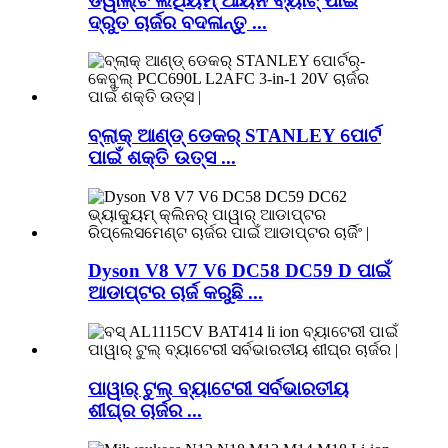
ଡିୱାଲ୍ଟ ଲିଥିୟମ୍ ଆୟନ ବ୍ୟାଟ୍ ପାଇଁ
ଦ୍ରୁତ ଚାର୍ଜର ବଦଳାନ୍ତୁ ...
ବ୍ଲାକ୍ ଆଣ୍ଡ୍ ଡେକର୍ STANLEY ପୋର୍ଟ
ପାଇଁ ଶକ୍ତି ଉତ୍ସ ...
Dyson V8 V7 V6 DC58 DC59 D ପାଇଁ
ଆଡାପ୍ଟର ଚାର୍ଜ କରୁଛି ...
ପାୱାର୍ ଟୁଲ୍ ବ୍ୟାଟେରୀ ସର୍ବଭାରତୀୟ
ଶୀଘ୍ର ଚାର୍ଜର ...