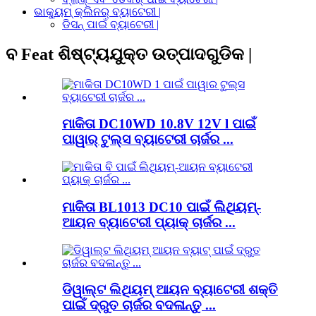
ଭାକ୍ୟୁମ୍ କ୍ଲିନର୍ ବ୍ୟାଟେରୀ |
ଡିସନ୍ ପାଇଁ ବ୍ୟାଟେରୀ |
ବ Feat ଶିଷ୍ଟ୍ୟଯୁକ୍ତ ଉତ୍ପାଦଗୁଡିକ |
ମାକିତା DC10WD 10.8V 12V l ପାଇଁ
ପାୱାର୍ ଟୁଲ୍ସ ବ୍ୟାଟେରୀ ଚାର୍ଜର ...
ମାକିତା BL1013 DC10 ପାଇଁ ଲିଥିୟମ୍-
ଆୟନ ବ୍ୟାଟେରୀ ପ୍ୟାକ୍ ଚାର୍ଜର ...
ଡିୱାଲ୍ଟ ଲିଥିୟମ୍ ଆୟନ ବ୍ୟାଟେରୀ ଶକ୍ତି
ପାଇଁ ଦ୍ରୁତ ଚାର୍ଜର ବଦଳାନ୍ତୁ ...