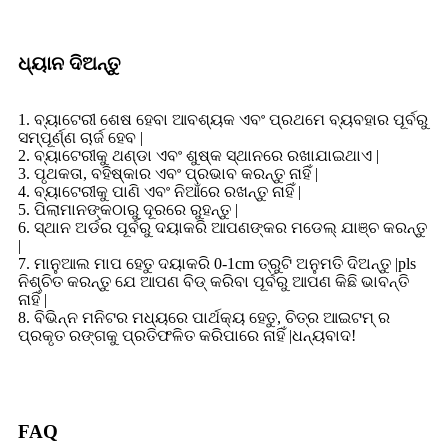
ଧ୍ୟାନ ଦିଅନ୍ତୁ
1. ବ୍ୟାଟେରୀ ଶେଷ ହେବା ଆବଶ୍ୟକ ଏବଂ ପ୍ରଥମେ ବ୍ୟବହାର ପୂର୍ବରୁ
ସମ୍ପୂର୍ଣ୍ଣ ଚାର୍ଜ ହେବ |
2. ବ୍ୟାଟେରୀକୁ ଥଣ୍ଡା ଏବଂ ଶୁଷ୍କ ସ୍ଥାନରେ ରଖାଯାଇଥାଏ |
3. ପୃଥକତା, ବହିଷ୍କାର ଏବଂ ପ୍ରଭାବ କରନ୍ତୁ ନାହିଁ |
4. ବ୍ୟାଟେରୀକୁ ପାଣି ଏବଂ ନିଆଁରେ ରଖନ୍ତୁ ନାହିଁ |
5. ପିଲାମାନଙ୍କଠାରୁ ଦୂରରେ ରୁହନ୍ତୁ |
6. ସ୍ଥାନ ଅର୍ଡର ପୂର୍ବରୁ ଦୟାକରି ଆପଣଙ୍କର ମଡେଲ୍ ଯାଞ୍ଚ କରନ୍ତୁ
|
7. ମାନୁଆଲ ମାପ ହେତୁ ଦୟାକରି 0-1cm ତ୍ରୁଟି ଅନୁମତି ଦିଅନ୍ତୁ |pls
ନିଶ୍ଚିତ କରନ୍ତୁ ଯେ ଆପଣ ବିଡ୍ କରିବା ପୂର୍ବରୁ ଆପଣ କିଛି ଭାବନ୍ତି
ନାହିଁ |
8. ବିଭିନ୍ନ ମନିଟର ମଧ୍ୟରେ ପାର୍ଥକ୍ୟ ହେତୁ, ଚିତ୍ର ଆଇଟମ୍ ର
ପ୍ରକୃତ ରଙ୍ଗକୁ ପ୍ରତିଫଳିତ କରିପାରେ ନାହିଁ |ଧନ୍ୟବାଦ!
FAQ