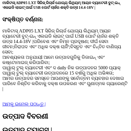
ମାକିଟାସ୍ ADP05 LXT ସିରିଜ୍ ରିଚାର୍ଜ ଯୋଗ୍ୟ ଲିଥିୟମ୍ ଆୟନ ବ୍ୟାଟେରୀ ବୁଟ୍-ଇନ୍
ଏଲଇଡି ଲାଇଟ୍ ପାଇଁ USB ପୋର୍ଟ ଚାର୍ଜର ଶକ୍ତି ଉତ୍ସ 14.4-18V |
ସଂକ୍ଷିପ୍ତ ବର୍ଣ୍ଣନା:
ମାକିଟାସ୍ ADP05 LXT ସିରିଜ୍ ରିଚାର୍ଜ ଯୋଗ୍ୟ ଲିଥିୟମ୍ ଆୟନ
ବ୍ୟାଟେରୀ ବୁଟ୍-ଇନ୍ ଏଲଇଡି ଲାଇଟ୍ ପାଇଁ USB ପୋର୍ଟ ଚାର୍ଜର ଶକ୍ତି
ଉତ୍ସ 14.4-18V |ପରିବେଶ ଏବଂ ନିମ୍ନ ପ୍ରଦୂଷଣ; ଦୀର୍ଘ ସେବା
ଜୀବନ;ନିରାପଦ ଏବଂ ଅଧିକ ଦକ୍ଷ ଚାର୍ଜିଂ;ବିସ୍ତୃତ ଏବଂ ଚିନ୍ତିତ ବାଣିଜ୍ୟ
ସେବା;
ଆବଶ୍ୟକତା ଅନୁଯାୟୀ ଆମେ ଉତ୍ପାଦଗୁଡିକୁ ଡିଜାଇନ୍ ଏବଂ
କଷ୍ଟୋମାଇଜ୍ କରିପାରିବା;
ପାୱାର୍ ଟୁଲ୍ ବ୍ୟାଟେରୀ ଏବଂ ଦ daily ନିକ ଉତ୍ପାଦନର 5000 ପ୍ୟାକ୍
ପାୱାର୍ ଟୁଲ୍ ବ୍ୟାଟେରୀ ଉତ୍ପାଦନରେ 15 ବର୍ଷରୁ ଅଧିକ ଅଭିଜ୍ଞତା;
ଆମର ଉତ୍ପାଦର ସମସ୍ତେ ଆପଣଙ୍କୁ ସର୍ବୋତ୍ତମ ବ୍ୟବହାର ଦେଖାଇ
ପାରିବେ ନିଶ୍ଚିତ କରିବାକୁ ଦକ୍ଷ ଉପକରଣ ଏବଂ ଗୁଣାତ୍ମକ ଗ୍ୟାରେଣ୍ଟି
|
ଆମକୁ ଇମେଲ୍ ପଠାନ୍ତୁ |
ଉତ୍ପାଦ ବିବରଣୀ
ଉତ୍ପାଦ ଟ୍ୟାଗ୍ସ |