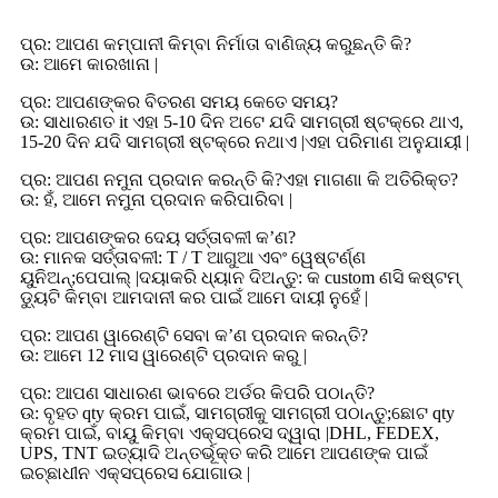
ପ୍ର: ଆପଣ କମ୍ପାନୀ କିମ୍ବା ନିର୍ମାତା ବାଣିଜ୍ୟ କରୁଛନ୍ତି କି?
ଉ: ଆମେ କାରଖାନା |
ପ୍ର: ଆପଣଙ୍କର ବିତରଣ ସମୟ କେତେ ସମୟ?
ଉ: ସାଧାରଣତ it ଏହା 5-10 ଦିନ ଅଟେ ଯଦି ସାମଗ୍ରୀ ଷ୍ଟକ୍ରେ ଥାଏ,
15-20 ଦିନ ଯଦି ସାମଗ୍ରୀ ଷ୍ଟକ୍ରେ ନଥାଏ |ଏହା ପରିମାଣ ଅନୁଯାୟୀ |
ପ୍ର: ଆପଣ ନମୁନା ପ୍ରଦାନ କରନ୍ତି କି?ଏହା ମାଗଣା କି ଅତିରିକ୍ତ?
ଉ: ହଁ, ଆମେ ନମୁନା ପ୍ରଦାନ କରିପାରିବା |
ପ୍ର: ଆପଣଙ୍କର ଦେୟ ସର୍ତ୍ତାବଳୀ କ’ଣ?
ଉ: ମାନକ ସର୍ତ୍ତାବଳୀ: T / T ଆଗୁଆ ଏବଂ ୱେଷ୍ଟର୍ଣ୍ଣ
ୟୁନିଅନ୍;ପେପାଲ୍ |ଦୟାକରି ଧ୍ୟାନ ଦିଅନ୍ତୁ: କ custom ଣସି କଷ୍ଟମ୍
ଡ୍ୟୁଟି କିମ୍ବା ଆମଦାନୀ କର ପାଇଁ ଆମେ ଦାୟୀ ନୁହେଁ |
ପ୍ର: ଆପଣ ୱାରେଣ୍ଟି ସେବା କ’ଣ ପ୍ରଦାନ କରନ୍ତି?
ଉ: ଆମେ 12 ମାସ ୱାରେଣ୍ଟି ପ୍ରଦାନ କରୁ |
ପ୍ର: ଆପଣ ସାଧାରଣ ଭାବରେ ଅର୍ଡର କିପରି ପଠାନ୍ତି?
ଉ: ବୃହତ qty କ୍ରମ ପାଇଁ, ସାମଗ୍ରୀକୁ ସାମଗ୍ରୀ ପଠାନ୍ତୁ;ଛୋଟ qty
କ୍ରମ ପାଇଁ, ବାୟୁ କିମ୍ବା ଏକ୍ସପ୍ରେସ ଦ୍ୱାରା |DHL, FEDEX,
UPS, TNT ଇତ୍ୟାଦି ଅନ୍ତର୍ଭୂକ୍ତ କରି ଆମେ ଆପଣଙ୍କ ପାଇଁ
ଇଚ୍ଛାଧୀନ ଏକ୍ସପ୍ରେସ ଯୋଗାଉ |