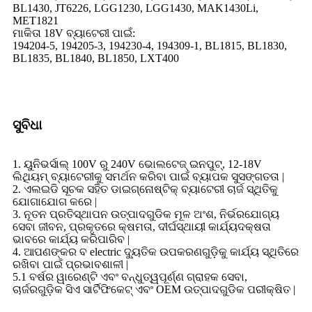
BL1430, JT6226, LGG1230, LGG1430, MAK1430Li,
MET1821
ମାକିତା 18V ବ୍ୟାଟେରୀ ପାଇଁ:
194204-5, 194205-3, 194230-4, 194309-1, BL1815, BL1830,
BL1835, BL1840, BL1850, LXT400
ସୁବିଧା
1. ୟୁନିଭର୍ସାଲ୍ 100V ରୁ 240V ଭୋଲଟେଜ୍ ଇନପୁଟ୍, 12-18V
ଲିଥିୟମ୍ ବ୍ୟାଟେରୀକୁ ସମର୍ଥନ କରିବା ପାଇଁ ବ୍ୟାପକ ସୁସଙ୍ଗତତା |
2. ଏଲଇଡି ସୂଚକ ସହିତ ଡାଇଗ୍ନୋଷ୍ଟିକ୍ ବ୍ୟାଟେରୀ ଚାର୍ଜ ସ୍ଥିତିକୁ
ଯୋଗାଯୋଗ କରେ |
3. ନୂତନ ପ୍ରତିସ୍ଥାପନ ଉତ୍ପାଦଗୁଡିକ ମୂଳ ଅଂଶ, ନିର୍ଭରଯୋଗ୍ୟ
ସେବା ଜୀବନ, ​​ପ୍ରକୃତରେ କ୍ଷମତା, ଦୀର୍ଘସ୍ଥାୟୀ କାର୍ଯ୍ୟଦକ୍ଷତା
ଭାବରେ କାର୍ଯ୍ୟ କରିପାରିବ |
4. ଆପଣଙ୍କର ବ electric ଦ୍ୟୁତିକ ଉପକରଣଗୁଡ଼ିକୁ କାର୍ଯ୍ୟ ସ୍ଥିତିରେ
ରଖିବା ପାଇଁ ପ୍ରଭାବଶାଳୀ |
5.1 ବର୍ଷର ୱାରେଣ୍ଟି ଏବଂ ବନ୍ଧୁତ୍ୱପୂର୍ଣ୍ଣ ଗ୍ରାହକ ସେବା,
ଚାର୍ଜରଗୁଡ଼ିକ ସିଏ ସାର୍ଟିଫିକେଟ୍ ଏବଂ OEM ଉତ୍ପାଦଗୁଡିକ ପରୀକ୍ଷିତ |