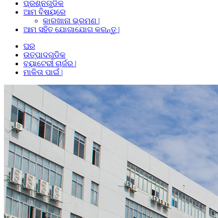
ପ୍ରଶ୍ନଗୁଡିକ
ଆମ ବିଷୟରେ
କାରଖାନା ଭ୍ରମଣ |
ଆମ ସହିତ ଯୋଗାଯୋଗ କରନ୍ତୁ |
ଘର
ଉତ୍ପାଦଗୁଡିକ
ବ୍ୟାଟେରୀ ଚାର୍ଜର |
ମାକିତା ପାଇଁ |