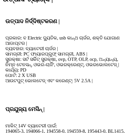
ଉତ୍ପାଦ ନିର୍ଦ୍ଦିଷ୍ଟକରଣ |
ପ୍ରକାର: ବ Electric ଦ୍ୟୁତିକ, usb କାନ୍ଥ ଚାର୍ଜର, ଶକ୍ତି ଯୋଗାଣ
ଆଡାପ୍ଟର |
ବ୍ୟବହାର: ବ୍ୟାଟେରୀ ଚାର୍ଜର |
ସାମଗ୍ରୀ: PC ଫାୟାରପ୍ରୁଫ୍ ସାମଗ୍ରୀ, ABS |
ସୁରକ୍ଷା: ସର୍ଟ ସର୍କିଟ୍ ସୁରକ୍ଷା, ovp, OTP, OLP, ocp, ଅନ୍ୟାନ୍ୟ,
ନିମ୍ନ ଟେନସନ୍, ଓଭର-ଚାର୍ଜିଂ, ଓଭରକ୍ରେଣ୍ଟ୍, ଓଭରଭୋଲଟେଜ୍ |
କାର୍ଯ୍ୟ: PD
ପୋର୍ଟ: 2 X USB
ଆଉଟପୁଟ୍ ଭୋଲଟେଜ୍ ଏବଂ କରେଣ୍ଟ୍: 5V 2.5A |
ପ୍ରଯୁଜ୍ୟ ମେସିନ୍ |
ମାକିଟ୍ 14V ବ୍ୟାଟେରୀ ପାଇଁ:
194065-3, 194066-1, 194558-0, 194559-8, 195443-0, BL1415,