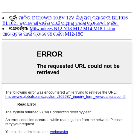
ପୂର୍ବ:
ମାକିତା DC10WD 10.8V 12V ଲିଥିୟମ୍ ବ୍ୟାଟେରୀ BL1016
BL1021 ବ୍ୟାଟେରୀ ଚାର୍ଜର ପାଇଁ ପାୱାର୍ ଟୁଲ୍ସ ବ୍ୟାଟେରୀ ଚାର୍ଜର |
ପରବର୍ତ୍ତୀ:
Milwaukees N12 N18 M12 M14 M18 Li-ion
ଆଡାପ୍ଟର ପାଇଁ ବ୍ୟାଟେରୀ ଚାର୍ଜର M12-18C |