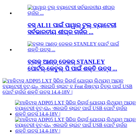
ବସ୍ AL11 ପାଇଁ ପାୱାର୍ ଟୁଲ୍ ବ୍ୟାଟେରୀ
ସର୍ବଭାରତୀୟ ଶୀଘ୍ର ଚାର୍ଜର ...
ବ୍ଲାକ୍ ଆଣ୍ଡ୍ ଡେକର୍ STANLEY
ପୋର୍ଟର୍-କେବୁଲ୍ ପି ପାଇଁ ଶକ୍ତି ଉତ୍ସ ...