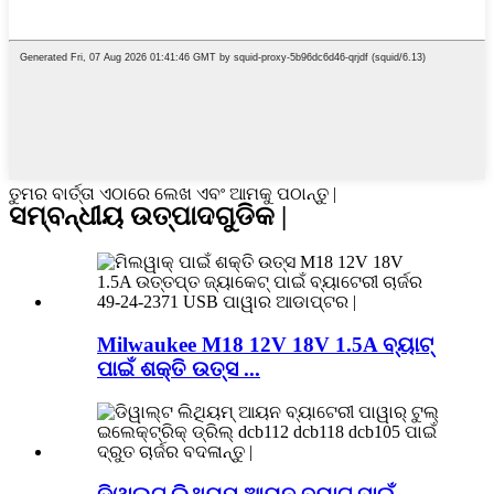
ତୁମର ବାର୍ତ୍ତା ଏଠାରେ ଲେଖ ଏବଂ ଆମକୁ ପଠାନ୍ତୁ |
ସମ୍ବନ୍ଧୀୟ ଉତ୍ପାଦଗୁଡିକ |
Milwaukee M18 12V 18V 1.5A ବ୍ୟାଟ୍
ପାଇଁ ଶକ୍ତି ଉତ୍ସ ...